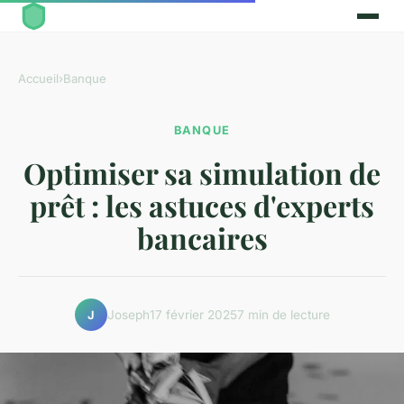
Accueil
›
Banque
BANQUE
Optimiser sa simulation de
prêt : les astuces d'experts
bancaires
Joseph
17 février 2025
7 min de lecture
J