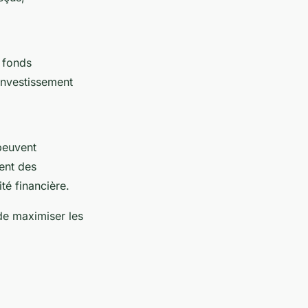
s fonds
 investissement
 peuvent
ment des
té financière.
 de maximiser les
,