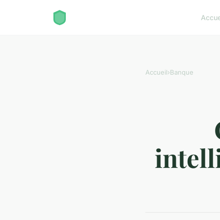
Accue
Accueil
›
Banque
intel