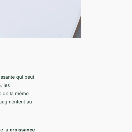
issante qui peut
, les
ns de la même
s augmentent au
de la
croissance