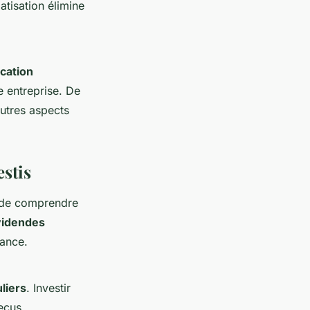
tisation élimine
ication
e entreprise. De
 autres aspects
estis
l de comprendre
ividendes
sance.
liers
. Investir
eçus,