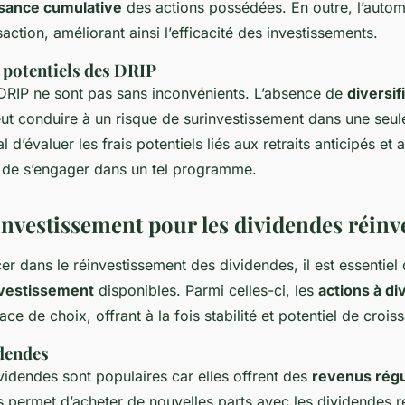
ssance cumulative
des actions possédées. En outre, l’automa
saction, améliorant ainsi l’efficacité des investissements.
 potentiels des DRIP
DRIP ne sont pas sans inconvénients. L’absence de
diversif
ut conduire à un risque de surinvestissement dans une seul
ial d’évaluer les frais potentiels liés aux retraits anticipés et
t de s’engager dans un tel programme.
investissement pour les dividendes réinv
er dans le réinvestissement des dividendes, il est essentie
nvestissement
disponibles. Parmi celles-ci, les
actions à d
ce de choix, offrant à la fois stabilité et potentiel de crois
idendes
videndes sont populaires car elles offrent des
revenus régu
s permet d’acheter de nouvelles parts avec les dividendes r