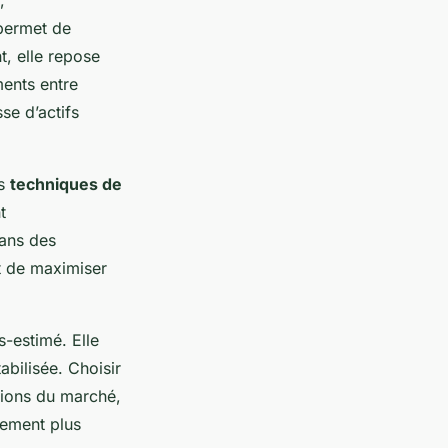
 permet de
t, elle repose
ments entre
se d’actifs
es
techniques de
t
dans des
t de maximiser
s-estimé. Elle
abilisée. Choisir
tions du marché,
llement plus