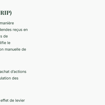
DRIP)
 manière
videndes reçus en
is de
ifie le
ion manuelle de
achat d’actions
ulation des
 effet de levier