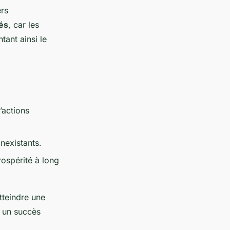
ers
sés
, car les
tant ainsi le
’actions
inexistants.
prospérité à long
tteindre une
r un succès