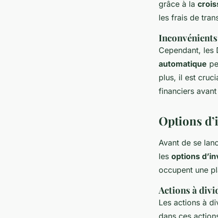
grâce à la
croi
les frais de tran
Inconvénients
Cependant, les 
automatique
pe
plus, il est cruc
financiers avan
Options d’
Avant de se lanc
les
options d’i
occupent une pla
Actions à div
Les actions à di
dans ces action