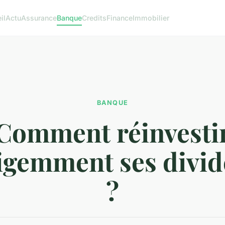
il
Actu
Assurance
Banque
Credits
Finance
Immobilier
BANQUE
Comment réinvesti
ligemment ses divi
?