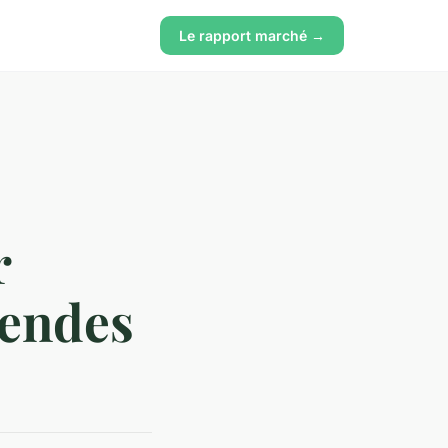
Le rapport marché →
r
dendes