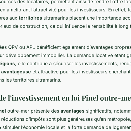
sources des locataires, permettant ainsi de rendre l’offre loc
en améliorant l’attractivité pour les investisseurs. En effet, 
pres aux
territoires
ultramarins placent une importance accr
riaux de construction, ce qui influence la rentabilité à long
.
ées QPV ou APL bénéficient également d’avantages propre
leur développement immobilier. La demande locative étant 
égions
, elle contribue à sécuriser les investissements, renda
t
avantageuse
et attractive pour les investisseurs cherchan
s les territoires ultramarins.
de l’investissement en loi Pinel outre-me
nel
outre-mer présente des
avantages
significatifs, notam
s réductions d’impôts sont plus généreuses qu’en métropole, 
e stimuler l’économie locale et la forte demande de logemen