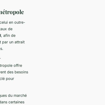
métropole
elui en outre-
 taux de
l
, afin de
par un attrait
s.
r
tropole offre
vent des besoins
clé pour
iques du marché
dans certaines