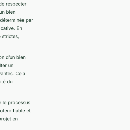
l de respecter
 un bien
 déterminée par
cative. En
strictes,
on d’un bien
lter un
vantes. Cela
mité du
e le processus
oteur fiable et
projet en