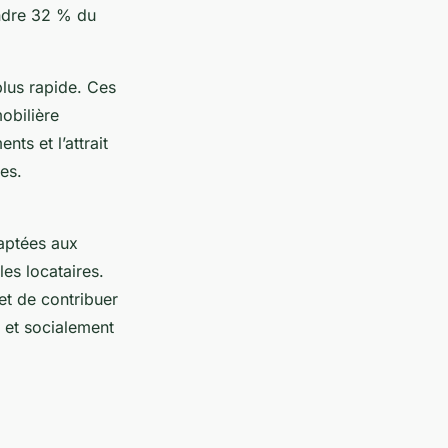
indre 32 % du
lus rapide. Ces
bilière
ts et l’attrait
es.
aptées aux
les locataires.
t de contribuer
 et socialement