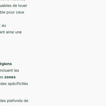
buables de louer
able pour ceux
t au
nt ainsi une
égions
incluent les
Ces
zones
des spécificités
 des plafonds de