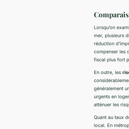
Comparaiso
Lorsqu’on exami
mer, plusieurs 
réduction d’imp
compenser les dé
fiscal plus fort
En outre, les
ri
considérablement
généralement un
urgents en loge
atténuer les ris
Quant au taux 
local. En métrop