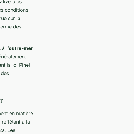
ative plus
les conditions
ue sur la
 terme des
s à
l’outre-mer
généralement
nt la loi Pinel
t des
r
ment en matière
reflétant à la
ts. Les