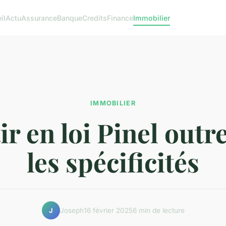
il
Actu
Assurance
Banque
Credits
Finance
Immobilier
IMMOBILIER
ir en loi Pinel out
les spécificités
Joseph
16 février 2025
6 min de lecture
J