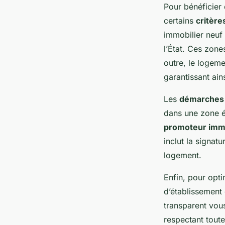
Pour bénéficier
certains
critères
immobilier neuf 
l’État. Ces zon
outre, le logem
garantissant ain
Les
démarches
dans une zone él
promoteur immo
inclut la signatu
logement.
Enfin, pour opti
d’établissement 
transparent vous 
respectant toute